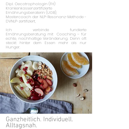
Dipl. Oecotrophologin (FH)
Krankenkassenzertifizierte
Ernährungsberaterin (UGB),
Mastercoach der NLP-Resonanz-Methode -
DVNLP-zertifiziert,
Ich verbinde fundierte
Ernährungsberatung mit Coaching – für
echte, nachhaltige Veränderung. Denn oft
steckt hinter dem Essen mehr als nur
Hunger.
Ganzheitlich. Individuell.
Alltagsnah.