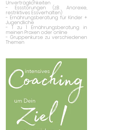
Unverträglichkeiten
- Essstörungen (z.B. Anorexie,
restriktives Essverhalten)
- Ernährungsberatung für Kinder +
Jugendliche
- 1 zu 1 Ernährungsberatung in
meinen Praxen oder online
- Gruppenkurse zu verschiedenen
Themen